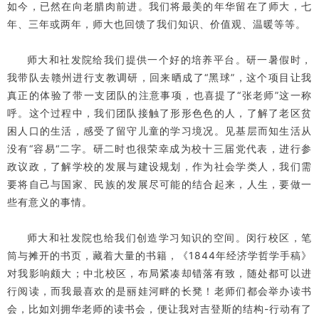
如今，已然在向老腊肉前进。我们将最美的年华留在了师大，七
年、三年或两年，师大也回馈了我们知识、价值观、温暖等等。
师大和社发院给我们提供一个好的培养平台。研一暑假时，
我带队去赣州进行支教调研，回来晒成了“黑球”，这个项目让我
真正的体验了带一支团队的注意事项，也喜提了“张老师”这一称
呼。这个过程中，我们团队接触了形形色色的人，了解了老区贫
困人口的生活，感受了留守儿童的学习境况。见基层而知生活从
没有“容易“二字。研二时也很荣幸成为校十三届党代表，进行参
政议政，了解学校的发展与建设规划，作为社会学类人，我们需
要将自己与国家、民族的发展尽可能的结合起来，人生，要做一
些有意义的事情。
师大和社发院也给我们创造学习知识的空间。闵行校区，笔
筒与摊开的书页，藏着大量的书籍，《1844年经济学哲学手稿》
对我影响颇大；中北校区，布局紧凑却错落有致，随处都可以进
行阅读，而我最喜欢的是丽娃河畔的长凳！老师们都会举办读书
会，比如刘拥华老师的读书会，便让我对吉登斯的结构-行动有了