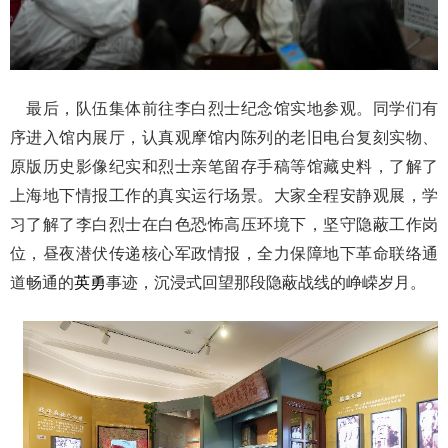
最后，队伍集体前往李白烈士纪念馆实地参观。同学们有
序进入馆内展厅，认真观摩馆内陈列的老旧电台复刻实物、
原版历史影像纪实和烈士亲笔留存手稿等馆藏史料，了解了
上海地下情报工作的真实运行场景。大家全程安静观展，学
习了解了李白烈士在白色恐怖高压环境下，坚守隐蔽工作岗
位，昼夜潜伏传递核心军政情报，全力保障地下革命联络通
道畅通的
英勇
事迹，沉浸式回望那段隐蔽战线的峥嵘岁月。