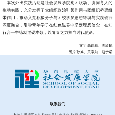
本次外出实践活动是社会发展学院党团联动、协同育人的
生动实践，充分发挥了党组织政治引领作用与团组织桥梁纽
带作用，推动入党积极分子与团校学员思想铸魂与实践砺行
深度融合，引导青年学子在红色滋养中坚定理想信念，在知
行合一中练就过硬本领，以青春之力担当时代使命。
文字
|
高语聪、周欣悦
图片
|
孙旭、黄章勋、赵伊诺
联系我们
上海市闵行区东川路500号法商楼北楼5楼
邮编：200241