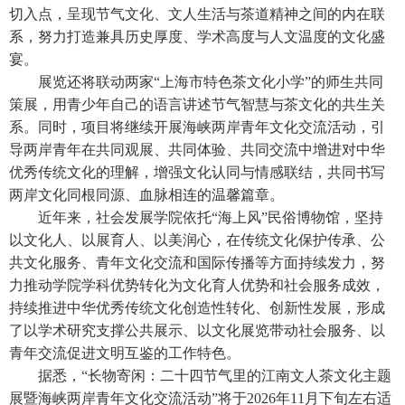
切入点，呈现节气文化、文人生活与茶道精神之间的内在联
系，努力打造兼具历史厚度、学术高度与人文温度的文化盛
宴。
展览还将联动两家“上海市特色茶文化小学”的师生共同
策展，用青少年自己的语言讲述节气智慧与茶文化的共生关
系。同时，项目将继续开展海峡两岸青年文化交流活动，引
导两岸青年在共同观展、共同体验、共同交流中增进对中华
优秀传统文化的理解，增强文化认同与情感联结，共同书写
两岸文化同根同源、血脉相连的温馨篇章。
近年来，社会发展学院依托“海上风”民俗博物馆，坚持
以文化人、以展育人、以美润心，在传统文化保护传承、公
共文化服务、青年文化交流和国际传播等方面持续发力，努
力推动学院学科优势转化为文化育人优势和社会服务成效，
持续推进中华优秀传统文化创造性转化、创新性发展，形成
了以学术研究支撑公共展示、以文化展览带动社会服务、以
青年交流促进文明互鉴的工作特色。
据悉，“长物寄闲：二十四节气里的江南文人茶文化主题
展暨海峡两岸青年文化交流活动”将于
2026
年
11
月下旬左右适