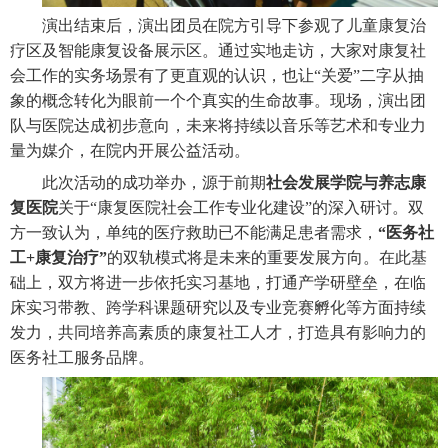
演出结束后，演出团员在院方引导下参观了儿童康复治
疗区及智能康复设备展示区。通过实地走访，大家对康复社
会工作的实务场景有了更直观的认识，也让“关爱”二字从抽
象的概念转化为眼前一个个真实的生命故事。
现场，演出团
队与医院达成初步意向，未来将持续以音乐等艺术和专业力
量为媒介，在院内开展公益活动。
此次活动的成功举办，源于前期
社会发展学院与养志康
复医院
关于“康复医院社会工作专业化建设”的深入研讨。双
方一致认为，单纯的医疗救助已不能满足患者需求，
“医务社
工
+
康复治疗”
的双轨模式将是未来的重要发展方向。在此基
础上，双方将进一步依托实习基地，打通产学研壁垒，在临
床实习带教、跨学科课题研究以及专业竞赛孵化等方面持续
发力，共同培养高素质的康复社工人才，打造具有影响力的
医务社工服务品牌。