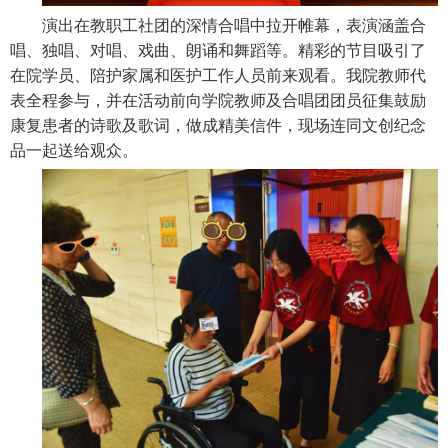
演出在教职工社团的深情合唱中拉开帷幕，表演涵盖合
唱、独唱、对唱、戏曲、朗诵和舞蹈等。精彩的节目吸引了
在院学员、陪护家属和医护工作人员前来观看。我院
教师
代
表全程参与，并在活动前向学院教师及合唱团团员征集鼓励
康复患者的诗歌及歌词，做成精美信件，现场连同
文创纪念
品
一起送给观众
。