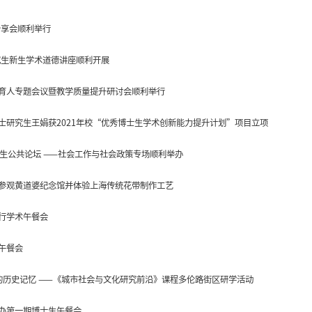
分享会顺利举行
究生新生学术道德讲座顺利开展
育人专题会议暨教学质量提升研讨会顺利举行
士研究生王娟获2021年校“优秀博士生学术创新能力提升计划”项目立项
士生公共论坛 ——社会工作与社会政策专场顺利举办
参观黄道婆纪念馆并体验上海传统花带制作工艺
行学术午餐会
午餐会
的历史记忆 ——《城市社会与文化研究前沿》课程多伦路街区研学活动
办第一期博士生午餐会