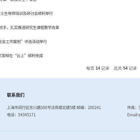
业硕士生导师培训及研讨会顺利举行
抓手，扎实推进研究生课程教学改革
秀社会工作案例”评选活动举行
论文答辩在“云上”顺利完成
每页
14
记录
总共
54
记录
联系我们
上海市闵行区东川路500号法商楼北楼5楼
邮编：200241
传真：5
电话：54345171
Email: